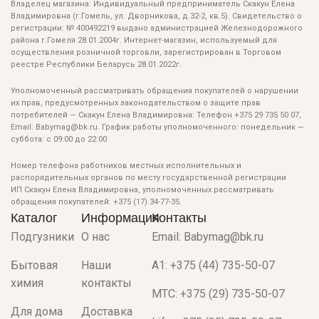
Владелец магазина: Индивидуальный предприниматель Скакун Елена
Владимировна (г.Гомель, ул. Дворникова, д.32-2, кв.5). Свидетельство о
регистрации: № 400492219 выдано администрацией Железнодорожного
района г.Гомеля 28.01.2004г. Интернет-магазин, используемый для
осуществления розничной торговли, зарегистрирован в Торговом
реестре Республики Беларусь 28.01.2022г.
Уполномоченный рассматривать обращения покупателей о нарушении
их прав, предусмотренных законодательством о защите прав
потребителей — Скакун Елена Владимировна: Телефон +375 29 735 50 07,
Email: Babymag@bk.ru. График работы уполномоченного: понедельник —
суббота: с 09:00 до 22:00
Номер телефона работников местных исполнительных и
распорядительных органов по месту государственной регистрации
ИП Скакун Елена Владимировна, уполномоченных рассматривать
обращения покупателей: +375 (17) 34-77-35.
Каталог
Информация
Контакты
Подгузники
О нас
Email: Babymag@bk.ru
Бытовая
Наши
A1: +375 (44) 735-50-07
химия
контакты
МТС: +375 (29) 735-50-07
Для дома
Доставка