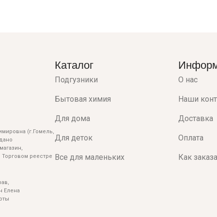
Каталог
Инфор
Подгузники
О нас
Бытовая химия
Наши кон
Для дома
Доставка
мировна (г.Гомель,
Для деток
Оплата
ыдано
магазин,
Все для маленьких
Как заказ
 Торговом реестре
ав,
н Елена
боты