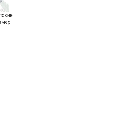
етские
азмер