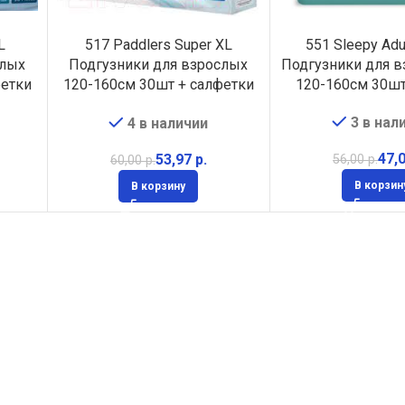
L
517 Paddlers Super XL
551 Sleepy Adul
слых
Подгузники для взрослых
Подгузники для в
фетки
120-160см 30шт + салфетки
120-160см 30шт
120 шт в подарок
3 в нал
4 в наличии
47,
53,97
р.
56,00
р.
60,00
р.
В корзин
В корзину