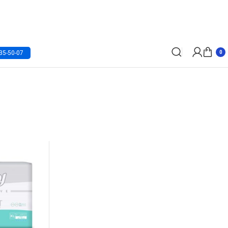
35-50-07
0