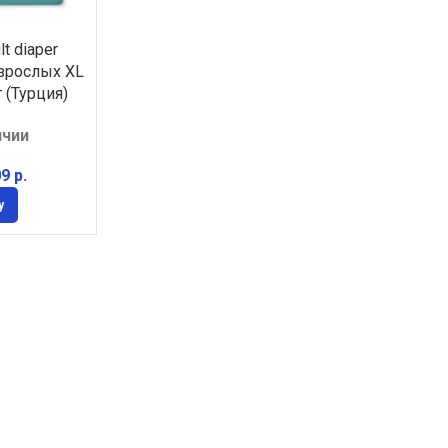
t diaper
зрослых XL
 (Турция)
ичии
09
р.
у