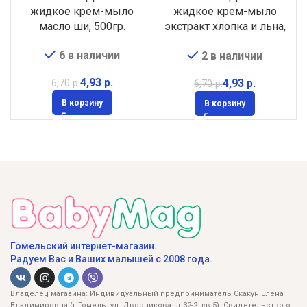
жидкое крем-мыло
жидкое крем-мыло
масло ши, 500гр.
экстракт хлопка и льна,
500гр.
6 в наличии
2 в наличии
4,93
р.
4,93
р.
6,70
р.
6,70
р.
В корзину
В корзину
Гомельский интернет-магазин.
Радуем Вас и Ваших малышей с 2008 года.
Владелец магазина: Индивидуальный предприниматель Скакун Елена
Владимировна (г.Гомель, ул. Дворникова, д.32-2, кв.5). Свидетельство о