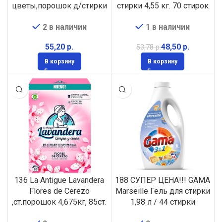
цветы,порошок д/стирки
стирки 4,55 кг. 70 стирок
универс.,
ИСПАНИЯ
2 в наличии
1 в наличии
4,675кг,85стирок
ИСПАНИЯ
р.
48,50
р.
53,78
р.
В корзину
В корзину
136 La Antigue Lavandera
188 СУПЕР ЦЕНА!!! GAMA
Flores de Cerezo
Marseille Гель для стирки
,ст.порошок 4,675кг, 85ст.
1,98 л / 44 стирки
ИСПАНИЯ
ИСПАНИЯ