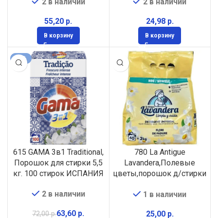
2 в наличии
2 в наличии
р.
р.
В корзину
В корзину
-12%
615 GAMA 3в1 Traditional,
780 La Antigue
Порошок для стирки 5,5
Lavandera,Полевые
кг. 100 стирок ИСПАНИЯ
цветы,порошок д/стирки
универс., 2кг,40стирок
2 в наличии
1 в наличии
ИСПАНИЯ
63,60
р.
р.
72,00
р.