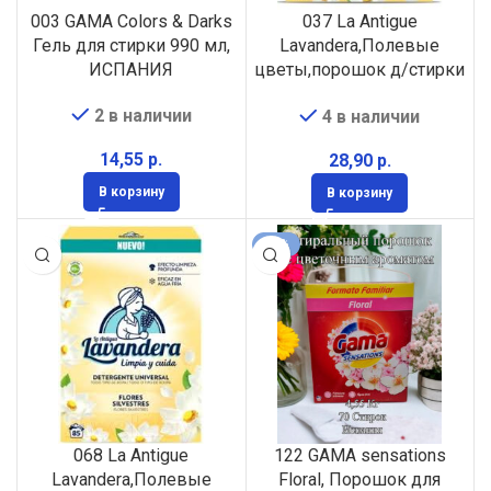
003 GAMA Colors & Darks
037 La Antigue
Гель для стирки 990 мл,
Lavandera,Полевые
ИСПАНИЯ
цветы,порошок д/стирки
универс., 2,2кг,40стирок
2 в наличии
4 в наличии
ИСПАНИЯ
р.
р.
В корзину
В корзину
-10%
068 La Antigue
122 GAMA sensations
Lavandera,Полевые
Floral, Порошок для