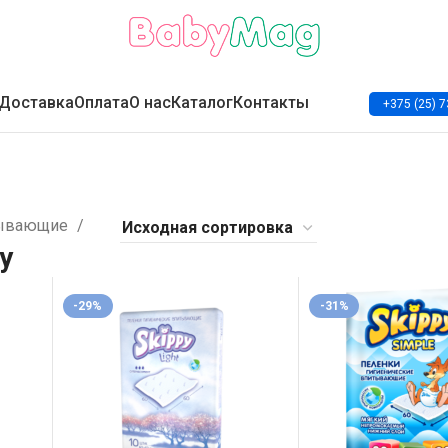
Доставка
Оплата
О нас
Каталог
Контакты
+375 (25) 7
тывающие
y
-29%
-31%