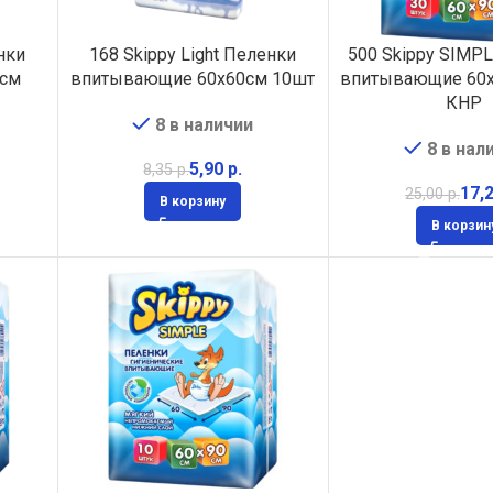
нки
168 Skippy Light Пеленки
500 Skippy SIMP
0см
впитывающие 60х60см 10шт
впитывающие 60х
КНР
8 в наличии
8 в нал
5,90
р.
8,35
р.
17,
25,00
р.
В корзину
В корзин