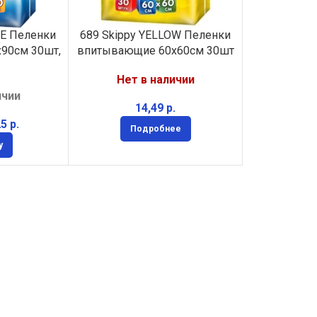
LE Пеленки
689 Skippy YELLOW Пеленки
90см 30шт,
впитывающие 60х60см 30шт
Нет в наличии
ичии
р.
25
р.
Подробнее
у