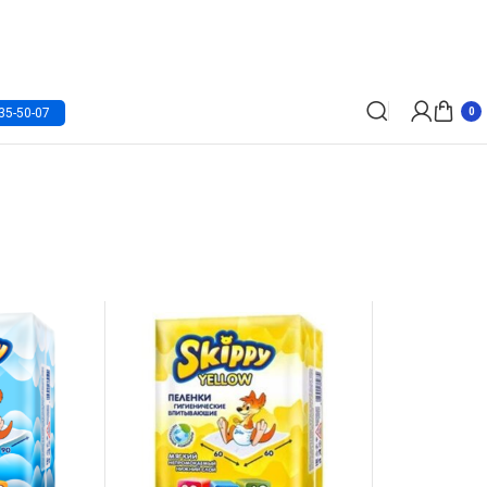
35-50-07
0