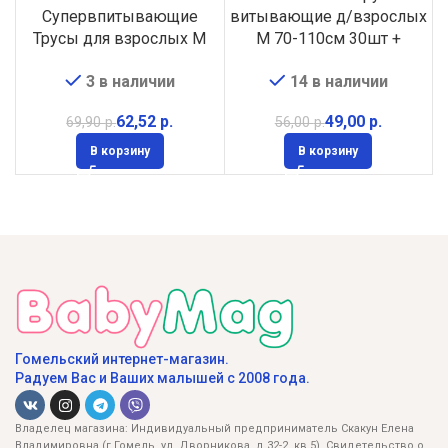
Супервпитывающие
витывающие д/взрослых
Трусы для взрослых M
М 70-110см 30шт +
(S), 50-105см, 30шт,
салфетки в подпрок 120
3 в наличии
14 в наличии
(японские технологии)
шт
62,52
р.
49,00
р.
69,90
р.
56,00
р.
В корзину
В корзину
Гомельский интернет-магазин.
Радуем Вас и Ваших малышей с 2008 года.
Владелец магазина: Индивидуальный предприниматель Скакун Елена
Владимировна (г.Гомель, ул. Дворникова, д.32-2, кв.5). Свидетельство о