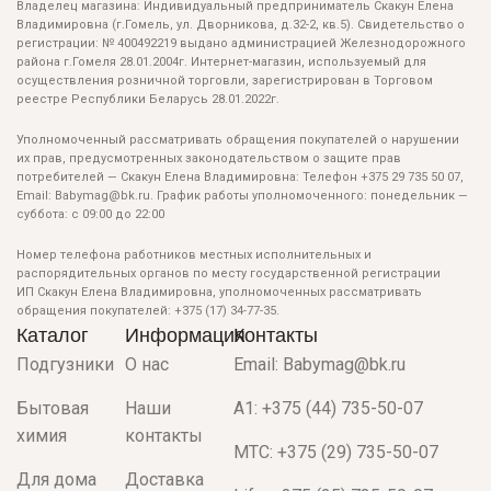
Владелец магазина: Индивидуальный предприниматель Скакун Елена
Владимировна (г.Гомель, ул. Дворникова, д.32-2, кв.5). Свидетельство о
регистрации: № 400492219 выдано администрацией Железнодорожного
района г.Гомеля 28.01.2004г. Интернет-магазин, используемый для
осуществления розничной торговли, зарегистрирован в Торговом
реестре Республики Беларусь 28.01.2022г.
Уполномоченный рассматривать обращения покупателей о нарушении
их прав, предусмотренных законодательством о защите прав
потребителей — Скакун Елена Владимировна: Телефон +375 29 735 50 07,
Email: Babymag@bk.ru. График работы уполномоченного: понедельник —
суббота: с 09:00 до 22:00
Номер телефона работников местных исполнительных и
распорядительных органов по месту государственной регистрации
ИП Скакун Елена Владимировна, уполномоченных рассматривать
обращения покупателей: +375 (17) 34-77-35.
Каталог
Информация
Контакты
Подгузники
О нас
Email: Babymag@bk.ru
Бытовая
Наши
A1: +375 (44) 735-50-07
химия
контакты
МТС: +375 (29) 735-50-07
Для дома
Доставка