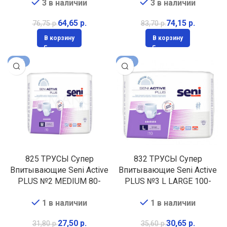
3 в наличии
3 в наличии
64,65
р.
74,15
р.
76,75
р.
83,70
р.
В корзину
В корзину
-14%
-14%
825 ТРУСЫ Супер
832 ТРУСЫ Супер
Впитывающие Seni Active
Впитывающие Seni Active
PLUS №2 MEDIUM 80-
PLUS №3 L LARGE 100-
110см 10шт (Ночные)
135см 10шт (Ночные)
1 в наличии
1 в наличии
27,50
р.
30,65
р.
31,80
р.
35,60
р.