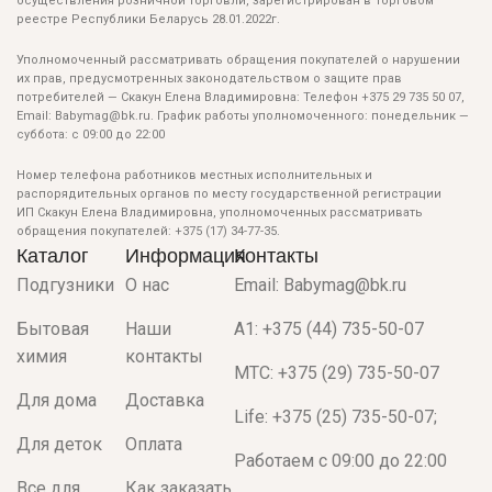
осуществления розничной торговли, зарегистрирован в Торговом
реестре Республики Беларусь 28.01.2022г.
Уполномоченный рассматривать обращения покупателей о нарушении
их прав, предусмотренных законодательством о защите прав
потребителей — Скакун Елена Владимировна: Телефон +375 29 735 50 07,
Email: Babymag@bk.ru. График работы уполномоченного: понедельник —
суббота: с 09:00 до 22:00
Номер телефона работников местных исполнительных и
распорядительных органов по месту государственной регистрации
ИП Скакун Елена Владимировна, уполномоченных рассматривать
обращения покупателей: +375 (17) 34-77-35.
Каталог
Информация
Контакты
Подгузники
О нас
Email: Babymag@bk.ru
Бытовая
Наши
A1: +375 (44) 735-50-07
химия
контакты
МТС: +375 (29) 735-50-07
Для дома
Доставка
Life: +375 (25) 735-50-07;
Для деток
Оплата
Работаем с 09:00 до 22:00
Все для
Как заказать