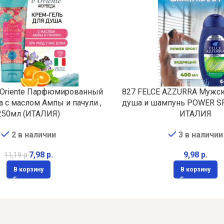
d,Oriente Парфюмированный
827 FELCE AZZURRA Мужск
а с маслом Ампы и пачули ,
душа и шампунь POWER S
250мл (ИТАЛИЯ)
ИТАЛИЯ
2 в наличии
3 в наличии
7,98
р.
р.
11,19
р.
В корзину
В корзину