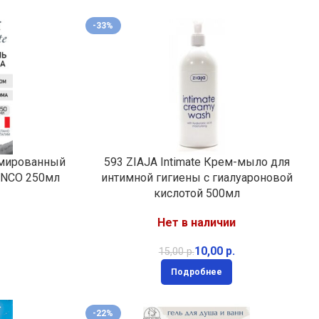
-33%
фюмированный
593 ZIAJA Intimate Крем-мыло для
ANCO 250мл
интимной гигиены с гиалуароновой
кислотой 500мл
Нет в наличии
10,00
р.
15,00
р.
Подробнее
-22%