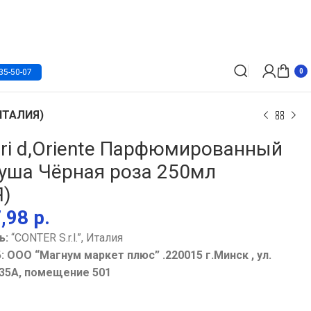
35-50-07
0
(ИТАЛИЯ)
ori d,Oriente Парфюмированный
душа Чёрная роза 250мл
Я)
7,98
р.
р.
р.
р.
р.
ь:
“CONTER S.r.l.”, Италия
: ООО “Магнум маркет плюс” .220015 г.Минск , ул.
35А, помещение 501