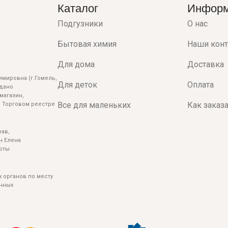
Каталог
Инфор
Подгузники
О нас
Бытовая химия
Наши кон
Для дома
Доставка
мировна (г.Гомель,
Для деток
Оплата
ыдано
магазин,
Все для маленьких
Как заказ
 Торговом реестре
ав,
н Елена
боты
 органов по месту
енных