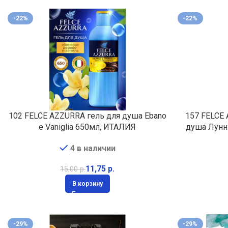
-22%
-22%
102 FELCE AZZURRA гель для душа Ebano
157 FELCE
e Vaniglia 650мл, ИТАЛИЯ
душа Лунн
4 в наличии
11,75
р.
15,00
р.
В корзину
-29%
-29%