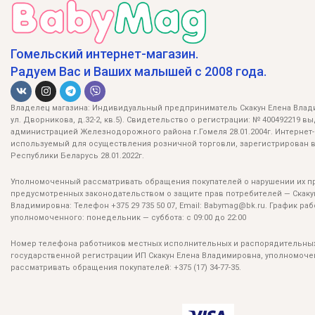
Гомельский интернет-магазин.
Радуем Вас и Ваших малышей с 2008 года.
Владелец магазина: Индивидуальный предприниматель Скакун Елена Влади
ул. Дворникова, д.32-2, кв.5). Свидетельство о регистрации: № 400492219 в
администрацией Железнодорожного района г.Гомеля 28.01.2004г. Интернет-
используемый для осуществления розничной торговли, зарегистрирован в
Республики Беларусь 28.01.2022г.
Уполномоченный рассматривать обращения покупателей о нарушении их пр
предусмотренных законодательством о защите прав потребителей — Скаку
Владимировна: Телефон +375 29 735 50 07, Email: Babymag@bk.ru. График ра
уполномоченного: понедельник — суббота: с 09:00 до 22:00
Номер телефона работников местных исполнительных и распорядительных
государственной регистрации ИП Скакун Елена Владимировна, уполномоч
рассматривать обращения покупателей: +375 (17) 34-77-35.