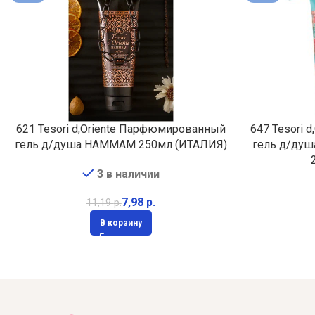
621 Tesori d,Oriente Парфюмированный
647 Tesori 
гель д/душа HAMMAM 250мл (ИТАЛИЯ)
гель д/душ
3 в наличии
7,98
р.
11,19
р.
В корзину