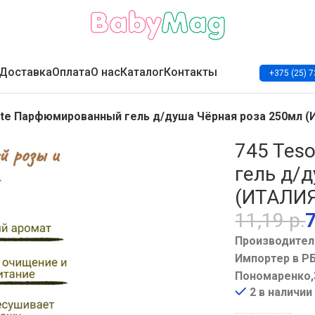
Доставка
Оплата
О нас
Каталог
Контакты
+375 (25) 7
ente Парфюмированный гель д/душа Чёрная роза 250мл 
745 Tes
гель д/
(ИТАЛИ
11,19
р.
Производител
Импортер в РБ
Пономаренко,
2 в наличии