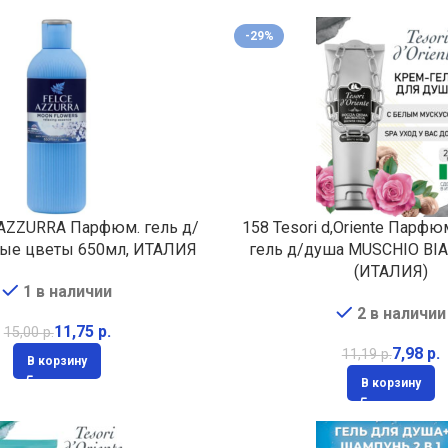
-29%
 AZZURRA Парфюм. гель д/
158 Tesori d,Oriente Пар
ые цветы 650мл, ИТАЛИЯ
гель д/душа MUSCHIO BI
(ИТАЛИЯ)
1 в наличии
2 в наличии
11,75
р.
15,00
р.
7,98
р.
11,19
р.
В корзину
В корзину