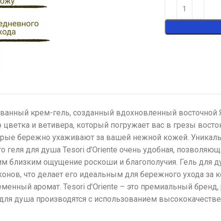
ированный крем-гель, созданный вдохновленный восточной 
цветка и ветивера, который погружает вас в грезы восток
оторые бережно ухаживают за вашей нежной кожей. Уникал
 геля для душа Tesori d’Oriente очень удобная, позволяю
им близким ощущение роскоши и благополучия. Гель для душ
иконов, что делает его идеальным для бережного ухода за
еменный аромат. Tesori d’Oriente – это премиальный бре
для душа производятся с использованием высококачестве