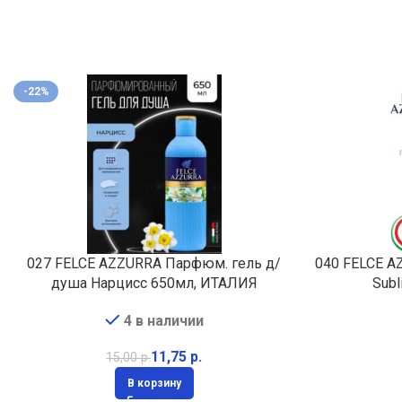
-22%
027 FELCE AZZURRA Парфюм. гель д/
040 FELCE A
душа Нарцисс 650мл, ИТАЛИЯ
Sub
4 в наличии
11,75
р.
15,00
р.
В корзину