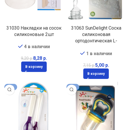
31030 Накладки на сосок
31063 SunDelight Соска
силиконовые 2шт
силиконовая
ортодонтическая L-
4 в наличии
быстрый поток, 2шт 6мес
1 в наличии
8,28
р.
9,20
р.
5,00
р.
7,15
р.
В корзину
В корзину
-10%
-41%