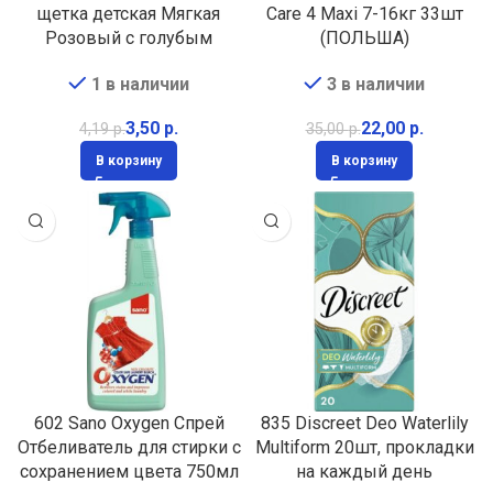
щетка детская Мягкая
Care 4 Maxi 7-16кг 33шт
Розовый с голубым
(ПОЛЬША)
1 в наличии
3 в наличии
3,50
р.
22,00
р.
4,19
р.
35,00
р.
В корзину
В корзину
602 Sano Oxygen Спрей
835 Discreet Deo Waterlily
Отбеливатель для стирки с
Multiform 20шт, прокладки
сохранением цвета 750мл
на каждый день