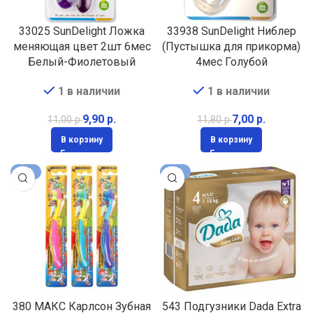
33025 SunDelight Ложка
33938 SunDelight Ниблер
меняющая цвет 2шт 6мес
(Пустышка для прикорма)
Белый-Фиолетовый
4мес Голубой
1 в наличии
1 в наличии
9,90
р.
7,00
р.
11,00
р.
11,80
р.
В корзину
В корзину
-16%
-37%
380 МАКС Карлсон Зубная
543 Подгузники Dada Extra