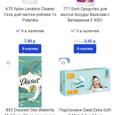
675 Yplon Lavatory Cleaner
711 Sorti Средство для
Гель для чистки унитаза 1л
мытья посуды Бальзам с
Palemka
Витамином Е 450г
6 в наличии
3 в наличии
р.
3,65
р.
4,55
р.
В корзину
В корзину
-22%
835 Discreet Deo Waterlily
Подгузники Dada Extra Soft