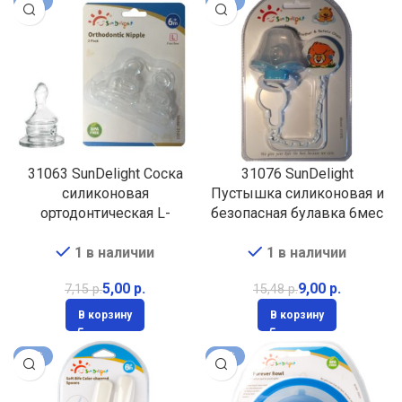
-30%
-42%
31063 SunDelight Соска
31076 SunDelight
силиконовая
Пустышка силиконовая и
ортодонтическая L-
безопасная булавка 6мес
быстрый поток, 2шт 6мес
Розовый с сердечками
1 в наличии
1 в наличии
5,00
р.
9,00
р.
7,15
р.
15,48
р.
В корзину
В корзину
-10%
-30%