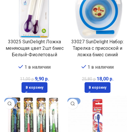
33025 SunDelight Ложка
33027 SunDelight Набор:
меняющая цвет 2шт 6мес
Тарелка с присоской и
Белый-Фиолетовый
ложка 6мес синий
1 в наличии
1 в наличии
9,90
р.
18,00
р.
11,00
р.
25,80
р.
В корзину
В корзину
-31%
-14%