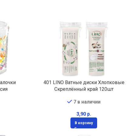
палочки
401 LINO Ватные диски Хлопковые
ссия
Скреплённый край 120шт
7 в наличии
р.
В корзину