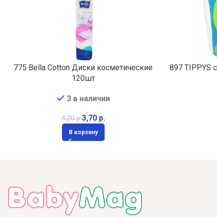
775 Bella Cotton Диски косметические
897 TIPPYS 
120шт
3 в наличии
3,70
р.
4,20
р.
В корзину