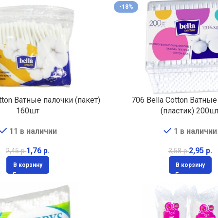
-18%
otton Ватные палочки (пакет)
706 Bella Cotton Ватны
160шт
(пластик) 200ш
11 в наличии
1 в наличии
1,76
р.
2,95
р.
2,45
р.
3,58
р.
В корзину
В корзину