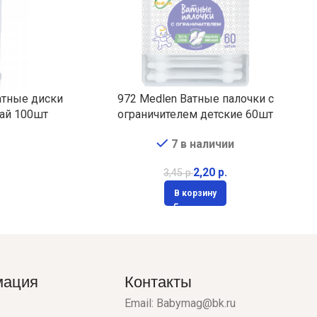
тные диски
972 Medlen Ватные палочки с
ай 100шт
ограничителем детские 60шт
7 в наличии
2,20
р.
3,45
р.
В корзину
мация
Контакты
Email: Babymag@bk.ru