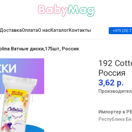
Доставка
Оплата
О нас
Каталог
Контакты
+375 (25) 7
olina Ватные диски,175шт, Россия
192 Cott
Россия
р.
Производител
Импортер в Р
Республика Бе