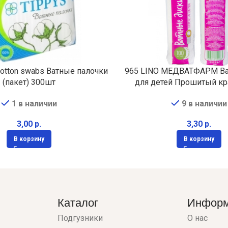
cotton swabs Ватные палочки
965 LINO МЕДВАТФАРМ Ва
(пакет) 300шт
для детей Прошитый кр
1 в наличии
9 в наличии
р.
р.
В корзину
В корзину
Каталог
Инфор
Подгузники
О нас