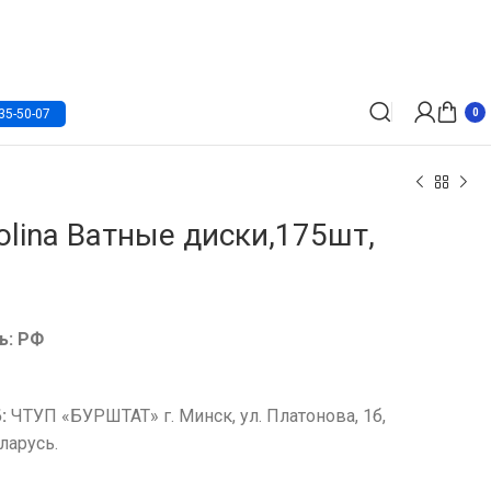
35-50-07
0
olina Ватные диски,175шт,
ь: РФ
Б:
ЧТУП «БУРШТАТ» г. Минск, ул. Платонова, 1б,
ларусь.