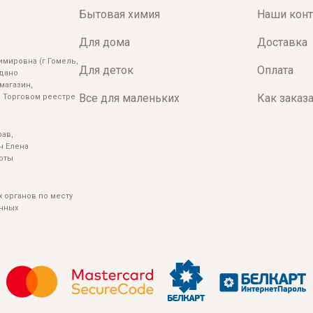
Бытовая химия
Наши кон
Для дома
Доставка
мировна (г.Гомель,
Для деток
Оплата
ыдано
магазин,
Все для маленьких
Как заказ
 Торговом реестре
ав,
н Елена
боты
 органов по месту
енных