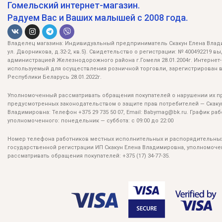
Гомельский интернет-магазин.
Радуем Вас и Ваших малышей с 2008 года.
Владелец магазина: Индивидуальный предприниматель Скакун Елена Влади
ул. Дворникова, д.32-2, кв.5). Свидетельство о регистрации: № 400492219 в
администрацией Железнодорожного района г.Гомеля 28.01.2004г. Интернет-
используемый для осуществления розничной торговли, зарегистрирован в
Республики Беларусь 28.01.2022г.
Уполномоченный рассматривать обращения покупателей о нарушении их пр
предусмотренных законодательством о защите прав потребителей — Скаку
Владимировна: Телефон +375 29 735 50 07, Email: Babymag@bk.ru. График ра
уполномоченного: понедельник — суббота: с 09:00 до 22:00
Номер телефона работников местных исполнительных и распорядительных
государственной регистрации ИП Скакун Елена Владимировна, уполномоч
рассматривать обращения покупателей: +375 (17) 34-77-35.