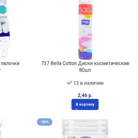
е палочки
737 Bella Cotton Диски косметические
т
80шт
12 в наличии
р.
В корзину
-36%