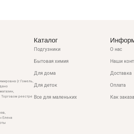
Каталог
Инфор
Подгузники
О нас
Бытовая химия
Наши кон
Для дома
Доставка
мировна (г.Гомель,
Для деток
Оплата
ыдано
магазин,
Все для маленьких
Как заказ
 Торговом реестре
ав,
н Елена
боты